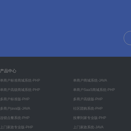
帮助
帮助管理
帮助分类
文章
文章管理
文章分类
装修
产品中心
首页
单商户标准商城系统-PHP
单商户商城系统-JAVA
单商户高级商城系统-PHP
单商户SaaS商城系统-PHP
我的
多商户标准版-PHP
多商户高级版-PHP
分类
多商户java版-JAVA
社区团购系统-PHP
底部导航
连锁点餐系统-PHP
按摩到家专业版-PHP
渠道
上门家政专业版-PHP
上门家政系统-JAVA