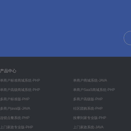
帮助
帮助管理
帮助分类
文章
文章管理
文章分类
装修
产品中心
首页
单商户标准商城系统-PHP
单商户商城系统-JAVA
单商户高级商城系统-PHP
单商户SaaS商城系统-PHP
我的
多商户标准版-PHP
多商户高级版-PHP
分类
多商户java版-JAVA
社区团购系统-PHP
底部导航
连锁点餐系统-PHP
按摩到家专业版-PHP
渠道
上门家政专业版-PHP
上门家政系统-JAVA