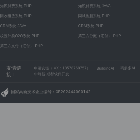
微信公众号
知识付费系统-PHP
知识付费系统-JAVA
公众号设置
回收租赁系统-PHP
同城跑腿系统-PHP
菜单管理
CRM系统-JAVA
CRM系统-PHP
回复管理
校园外卖O2O系统-PHP
第三方分账（汇付）-PHP
第三方支付（汇付）-PHP
微信小程序
小程序设置
友情链
申请友链（ VX：18578768757）
码多多AI
BuildingAI
微信开放平台
接：
中嗨智-成都软件开发
开放平台设置
国家高新技术企业编号：GR202444000142
H5商城
H5商城设置
PC商城
PC商城设置
财务