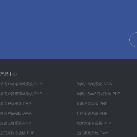
帮助
帮助管理
帮助分类
文章
文章管理
文章分类
装修
产品中心
首页
单商户标准商城系统-PHP
单商户商城系统-JAVA
单商户高级商城系统-PHP
单商户SaaS商城系统-PHP
我的
多商户标准版-PHP
多商户高级版-PHP
分类
多商户java版-JAVA
社区团购系统-PHP
底部导航
连锁点餐系统-PHP
按摩到家专业版-PHP
渠道
上门家政专业版-PHP
上门家政系统-JAVA