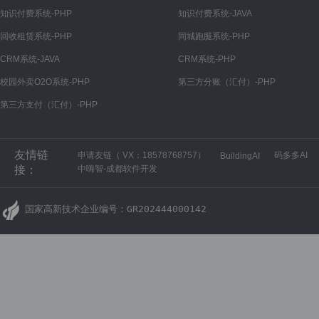
微信公众号
知识付费系统-PHP
知识付费系统-JAVA
公众号设置
回收租赁系统-PHP
同城跑腿系统-PHP
菜单管理
CRM系统-JAVA
CRM系统-PHP
回复管理
校园外卖O2O系统-PHP
第三方分账（汇付）-PHP
第三方支付（汇付）-PHP
微信小程序
小程序设置
友情链
申请友链（ VX：18578768757）
码多多AI
BuildingAI
微信开放平台
接：
中嗨智-成都软件开发
开放平台设置
国家高新技术企业编号：GR202444000142
H5商城
H5商城设置
PC商城
PC商城设置
财务