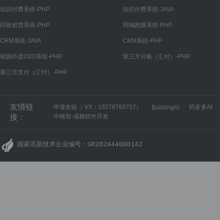
微信公众号
知识付费系统-PHP
知识付费系统-JAVA
公众号设置
回收租赁系统-PHP
同城跑腿系统-PHP
菜单管理
CRM系统-JAVA
CRM系统-PHP
回复管理
校园外卖O2O系统-PHP
第三方分账（汇付）-PHP
第三方支付（汇付）-PHP
微信小程序
小程序设置
友情链
申请友链（ VX：18578768757）
码多多AI
BuildingAI
微信开放平台
接：
中嗨智-成都软件开发
开放平台设置
国家高新技术企业编号：GR202444000142
H5商城
H5商城设置
PC商城
PC商城设置
财务