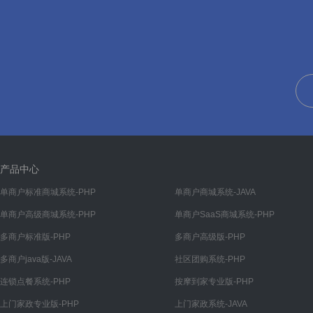
帮助
帮助管理
帮助分类
文章
文章管理
文章分类
装修
产品中心
首页
单商户标准商城系统-PHP
单商户商城系统-JAVA
单商户高级商城系统-PHP
单商户SaaS商城系统-PHP
我的
多商户标准版-PHP
多商户高级版-PHP
分类
多商户java版-JAVA
社区团购系统-PHP
底部导航
连锁点餐系统-PHP
按摩到家专业版-PHP
渠道
上门家政专业版-PHP
上门家政系统-JAVA