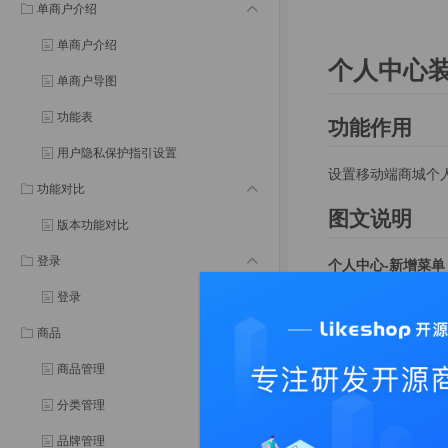
单商户介绍
单商户介绍
个人中心
单商户导图
功能表
功能作用
用户隐私保护指引设置
设置移动端商城个
功能对比
图文说明
版本功能对比
登录
个人中心-新增菜单
【个人中心】—【
登录
1.选择系统默认的
商品
商品管理
商城效果图：
分类管理
2.自定义链接：
品牌管理