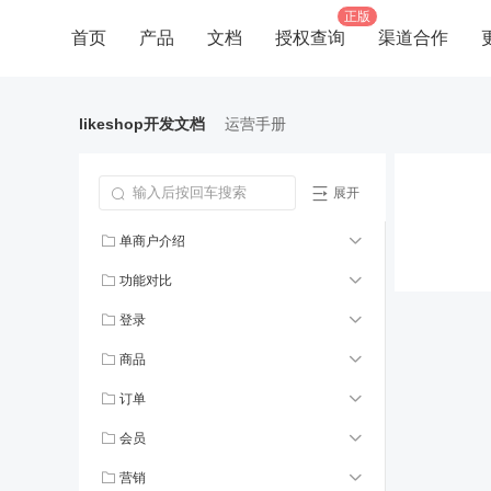
正版
首页
产品
文档
授权查询
渠道合作
likeshop开发文档
运营手册
展开
单商户介绍
功能对比
登录
商品
订单
会员
营销