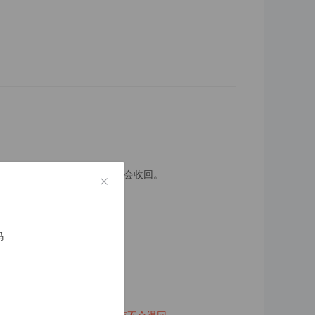
成长值现象。赠送的成长值不会收回。
、用户充值以及用户消费。
成长值