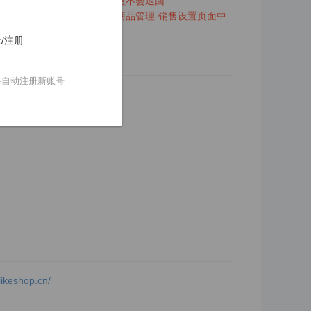
值以及赠送时机；赠送的成长值不会退回
折扣，还需要在后台-商品-商品管理-销售设置页面中
/注册
将自动注册新账号
likeshop.cn/