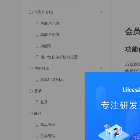
单商户介绍
单商户介绍
会
单商户导图
功能表
功能
用户隐私保护指引设置
后台设
功能对比
会员根
赠送成
版本功能对比
逻辑
登录
登录
⚠#
功能
- 会
商品
- 提
商品管理
- 用
- 用
分类管理