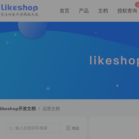
首页
产品
文档
授权查询
likeshop开发文档
/
运营文档
收起