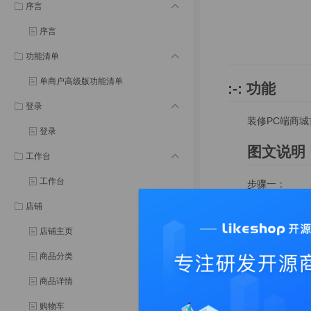
序言
序言
功能清单
单商户高级版功能清单
:-:
功能
登录
装修PC端商城
登录
图文说明
工作台
工作台
步骤一：
如图所示：点击
店铺
步骤二：
店铺主页
如图所示：进
商品分类
商品详情
购物车