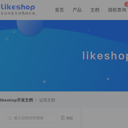
首页
产品
文档
授权查询
likeshop开发文档
/
运营文档
收起