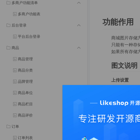
多商户功能清单
多商户功能表
功能作用
后台登录
平台后台登录
商城图片存储
只能有一种存
商品
如果所有存储
商品管理
图文说明
商品分类
上传设置
品牌管理
商品单位
商品栏目
商品评价
订单
订单列表