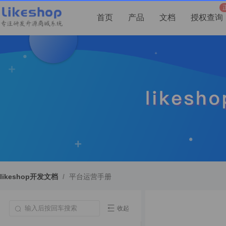
首页
产品
文档
授权查询
likeshop开发文档
/
平台运营手册
收起