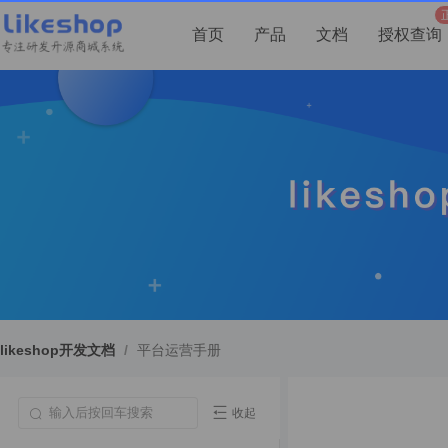
首页
产品
文档
授权查询
likeshop开发文档
/
平台运营手册
收起