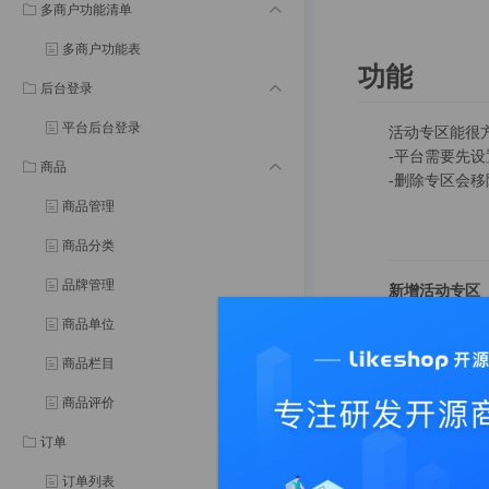
多商户功能清单
多商户功能表
功能
后台登录
平台后台登录
活动专区能很
-平台需要先
商品
-删除专区会
商品管理
商品分类
品牌管理
新增活动专区
【营销】-【
商品单位
小程序端效果
商品栏目
商品评价
编辑活动专区
【营销】-【
订单
订单列表
删除活动专区