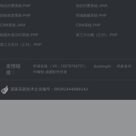
截单设置
知识付费系统-PHP
知识付费系统-JAVA
支付设置
回收租赁系统-PHP
同城跑腿系统-PHP
支付设置
CRM系统-JAVA
CRM系统-PHP
支付配置
校园外卖O2O系统-PHP
第三方分账（汇付）-PHP
第三方支付（汇付）-PHP
小程序订单中心path 路径
订单中心path路径
友情链
申请友链（ VX：18578768757）
码多多AI
BuildingAI
社区团购功能清单
接：
中嗨智-成都软件开发
国家高新技术企业编号：GR202444000142