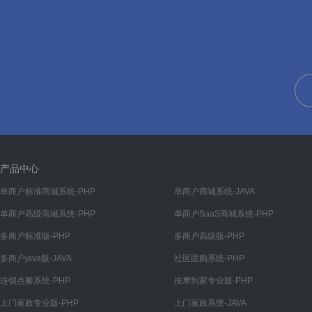
消息管理
通知设置
短信设置
热门搜索
热门搜索
用户设置
用户设置
产品中心
登录注册
单商户标准商城系统-PHP
单商户商城系统-JAVA
单商户高级商城系统-PHP
单商户SaaS商城系统-PHP
提现设置
多商户标准版-PHP
多商户高级版-PHP
订单设置
多商户java版-JAVA
社区团购系统-PHP
交易设置
连锁点餐系统-PHP
按摩到家专业版-PHP
结算设置
上门家政专业版-PHP
上门家政系统-JAVA