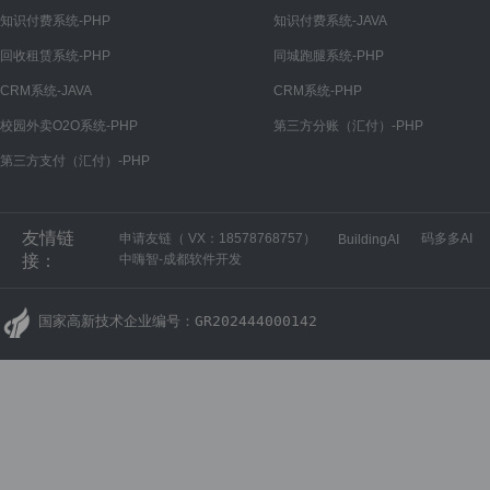
角色
知识付费系统-PHP
知识付费系统-JAVA
系统
回收租赁系统-PHP
同城跑腿系统-PHP
计划任务
CRM系统-JAVA
CRM系统-PHP
系统更新
校园外卖O2O系统-PHP
第三方分账（汇付）-PHP
第三方支付（汇付）-PHP
系统缓存
系统日志
友情链
申请友链（ VX：18578768757）
码多多AI
BuildingAI
个人
接：
中嗨智-成都软件开发
修改密码
国家高新技术企业编号：GR202444000142
回收租赁功能清单
使用芝麻免押操作流程