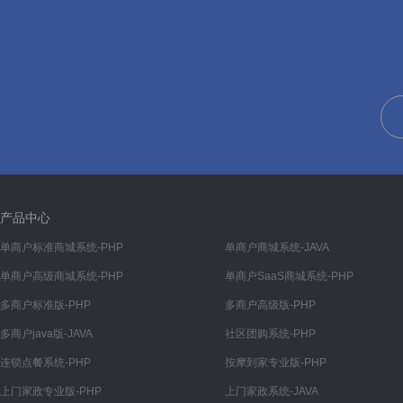
交易设置
注册设置
小票打印
客服设置
热门搜索
配送管理
政策协议
产品中心
会员提现
单商户标准商城系统-PHP
单商户商城系统-JAVA
单商户高级商城系统-PHP
单商户SaaS商城系统-PHP
网站设置
多商户标准版-PHP
多商户高级版-PHP
权限管理
多商户java版-JAVA
社区团购系统-PHP
管理员
连锁点餐系统-PHP
按摩到家专业版-PHP
菜单权限
上门家政专业版-PHP
上门家政系统-JAVA