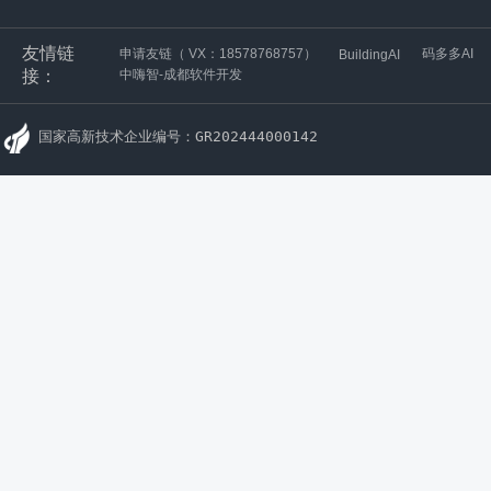
友情链
申请友链（ VX：18578768757）
码多多AI
BuildingAI
接：
中嗨智-成都软件开发
国家高新技术企业编号：GR202444000142